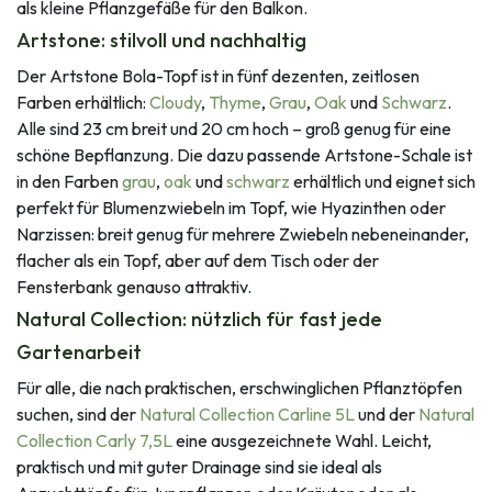
als kleine Pflanzgefäße für den Balkon.
Artstone: stilvoll und nachhaltig
Der Artstone Bola-Topf ist in fünf dezenten, zeitlosen
Farben erhältlich:
Cloudy
,
Thyme
,
Grau
,
Oak
und
Schwarz
.
Alle sind 23 cm breit und 20 cm hoch – groß genug für eine
schöne Bepflanzung. Die dazu passende Artstone-Schale ist
in den Farben
grau
,
oak
und
schwarz
erhältlich und eignet sich
perfekt für Blumenzwiebeln im Topf, wie Hyazinthen oder
Narzissen: breit genug für mehrere Zwiebeln nebeneinander,
flacher als ein Topf, aber auf dem Tisch oder der
Fensterbank genauso attraktiv.
Natural Collection: nützlich für fast jede
Gartenarbeit
Für alle, die nach praktischen, erschwinglichen Pflanztöpfen
suchen, sind der
Natural Collection Carline 5L
und der
Natural
Collection Carly 7,5L
eine ausgezeichnete Wahl. Leicht,
praktisch und mit guter Drainage sind sie ideal als