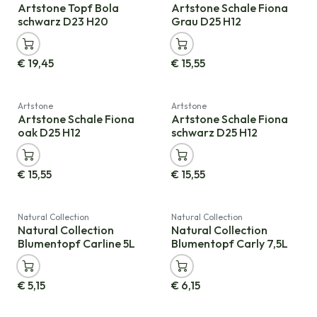
Neu!
Artstone Topf Bola
Artstone Schale Fiona
schwarz D23 H20
Grau D25 H12
€
19,45
€
15,55
Neu!
Neu!
Artstone
Artstone
Artstone Schale Fiona
Artstone Schale Fiona
oak D25 H12
schwarz D25 H12
€
15,55
€
15,55
Natural Collection
Natural Collection
Natural Collection
Natural Collection
Blumentopf Carline 5L
Blumentopf Carly 7,5L
€
5,15
€
6,15