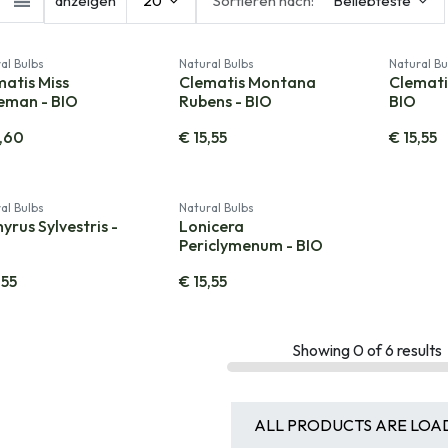
anzeigen
20
Sortieren nach:
Beliebteste
al Bulbs
Natural Bulbs
Natural Bu
atis Miss
Clematis Montana
Clematis
eman - BIO
Rubens - BIO
BIO
,60
€
15,55
€
15,55
al Bulbs
Natural Bulbs
yrus Sylvestris -
Lonicera
Periclymenum - BIO
,55
€
15,55
Showing
0
of
6
results
ALL PRODUCTS ARE LOA