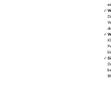
ei
W
Di
W
di
W
Kl
Pe
k
S
Di
be
Bl