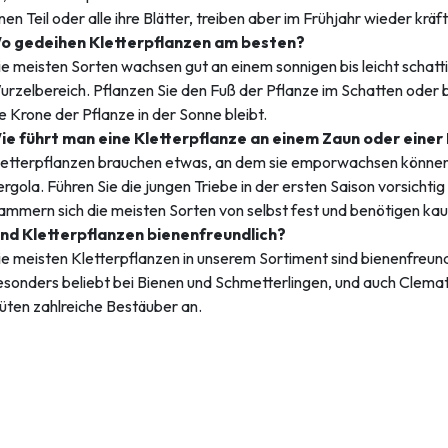
nen Teil oder alle ihre Blätter, treiben aber im Frühjahr wieder kräft
o gedeihen Kletterpflanzen am besten?
e meisten Sorten wachsen gut an einem sonnigen bis leicht schatt
urzelbereich. Pflanzen Sie den Fuß der Pflanze im Schatten oder
e Krone der Pflanze in der Sonne bleibt.
ie führt man eine Kletterpflanze an einem Zaun oder eine
etterpflanzen brauchen etwas, an dem sie emporwachsen können: ei
rgola. Führen Sie die jungen Triebe in der ersten Saison vorsichti
lammern sich die meisten Sorten von selbst fest und benötigen ka
ind Kletterpflanzen bienenfreundlich?
e meisten Kletterpflanzen in unserem Sortiment sind bienenfreundl
sonders beliebt bei Bienen und Schmetterlingen, und auch Clematis
üten zahlreiche Bestäuber an.