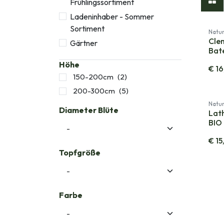
Frühlingssortiment
Ladeninhaber - Sommer
Sortiment
Natur
Clem
Gärtner
Bat
Höhe
€
16
150-200cm
(2)
200-300cm
(5)
Natur
Diameter Blüte
Lath
BIO
€
15
Topfgröße
Farbe