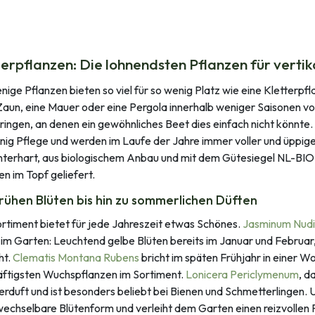
terpflanzen: Die lohnendsten Pflanzen für verti
nige Pflanzen bieten so viel für so wenig Platz wie eine Kletter
Zaun, eine Mauer oder eine Pergola innerhalb weniger Saisonen vol
ringen, an denen ein gewöhnliches Beet dies einfach nicht könnte.
nig Pflege und werden im Laufe der Jahre immer voller und üppige
interhart, aus biologischem Anbau und mit dem Gütesiegel NL-BIO-0
en im Topf geliefert.
rühen Blüten bis hin zu sommerlichen Düften
rtiment bietet für jede Jahreszeit etwas Schönes.
Jasminum Nudi
 im Garten: Leuchtend gelbe Blüten bereits im Januar und Februa
ht.
Clematis Montana Rubens
bricht im späten Frühjahr in einer Wo
äftigsten Wuchspflanzen im Sortiment.
Lonicera Periclymenum
, d
duft und ist besonders beliebt bei Bienen und Schmetterlingen.
echselbare Blütenform und verleiht dem Garten einen reizvollen Fa