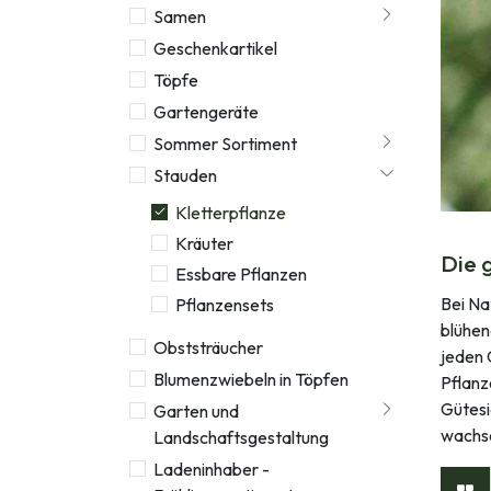
Samen
Geschenkartikel
Töpfe
Gartengeräte
Sommer Sortiment
Stauden
Kletterpflanze
Kräuter
Die 
Essbare Pflanzen
Bei Na
Pflanzensets
blühen
Obststräucher
jeden 
Blumenzwiebeln in Töpfen
Pflanz
Gütesi
Garten und
wachs
Landschaftsgestaltung
Ladeninhaber -