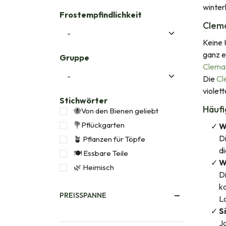
winter
Frostempfindlichkeit
Clema
Keine 
ganz e
Gruppe
Clemat
Die
Cl
violet
Stichwörter
Häufi
🐝Von den Bienen geliebt
💐Pflückgarten
W
Di
🪴 Pflanzen für Töpfe
di
🍽️ Essbare Teile
W
🌿 Heimisch
D
k
PREISSPANNE
Lo
S
Ja