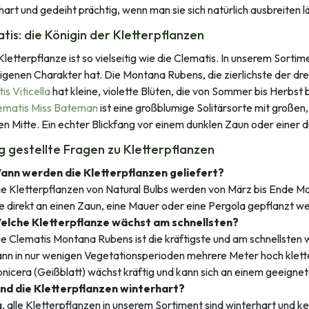
hart und gedeiht prächtig, wenn man sie sich natürlich ausbreiten lä
tis: die Königin der Kletterpflanzen
Kletterpflanze ist so vielseitig wie die Clematis. In unserem Sortim
igenen Charakter hat. Die Montana Rubens, die zierlichste der drei,
is Viticella
hat kleine, violette Blüten, die von Sommer bis Herbst b
ematis Miss Bateman
ist eine großblumige Solitärsorte mit großen,
ten Mitte. Ein echter Blickfang vor einem dunklen Zaun oder einer 
g gestellte Fragen zu Kletterpflanzen
ann werden die Kletterpflanzen geliefert?
e Kletterpflanzen von Natural Bulbs werden von März bis Ende Mai
e direkt an einen Zaun, eine Mauer oder eine Pergola gepflanzt w
elche Kletterpflanze wächst am schnellsten?
ie Clematis Montana Rubens ist die kräftigste und am schnellsten
ann in nur wenigen Vegetationsperioden mehrere Meter hoch klett
nicera (Geißblatt) wächst kräftig und kann sich an einem geeigne
ind die Kletterpflanzen winterhart?
, alle Kletterpflanzen in unserem Sortiment sind winterhart und ke