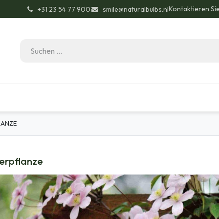
Kontaktieren Si
͏ +31 23 54 77 900
smile@naturalbulbs.nl
Bio-Zertifizierung
Kontakt
Garten Tipps
LANZE
terpflanze