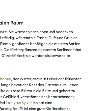
kalen Raum
pflanze. Sie wachsen nach oben und bedecken
lständig, während sie Farbe, Duft und Grün an
 Einmal gepflanzt, benötigen die meisten Sorten
r. Die Kletterpflanzen in unserem Sortiment sind
1 zertifiziert; sie werden als bewurzelte
florum
, der Winterjasmin, ist einer der frühesten
r, lange bevor der Rest des Gartens zum Leben
lke aus rosa Blüten in die Blüte und gehört zu
as Geißblatt, verströmt einen berauschenden
 Und
Lathyrus Sylvestris
hat eine
rbtupfer. Es ist eine gute Kletterpflanze,