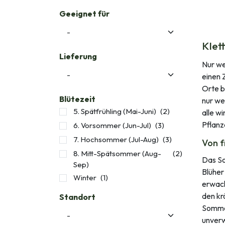
Geeignet für
Klet
Lieferung
Nur we
einen 
Orte b
Blütezeit
nur we
5. Spätfrühling (Mai-Juni)
(2)
alle w
Pflanz
6. Vorsommer (Jun-Jul)
(3)
7. Hochsommer (Jul-Aug)
(3)
Von f
8. Mitt-Spätsommer (Aug-
(2)
Das So
Sep)
Blüher
Winter
(1)
erwac
den kr
Standort
Sommer
unverw