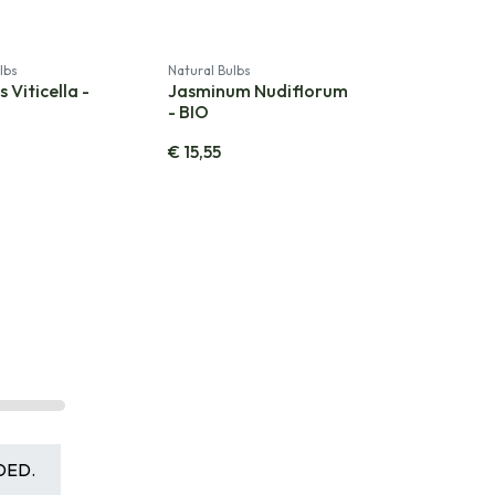
lbs
Natural Bulbs
 Viticella -
Jasminum Nudiflorum
- BIO
€
15,55
DED.