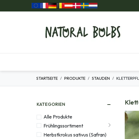
Zum Inhalt springen
Home
Unsere Produkte
Geschenkartikel
STARTSEITE
PRODUKTE
STAUDEN
KLETTERPF
Klet
KATEGORIEN
Alle Produkte
Frühlingssortiment
Herbstkrokus sativus (Safran)