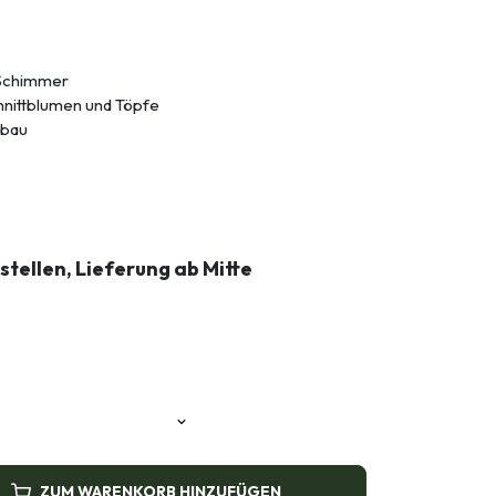
 Schimmer
hnittblumen und Töpfe
nbau
estellen, Lieferung ab Mitte
ZUM WARENKORB HINZUFÜGEN