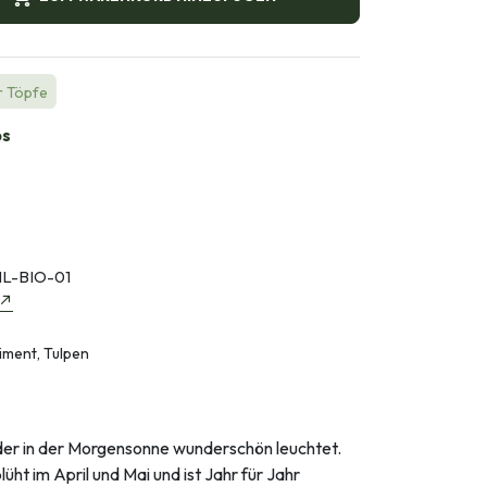
r Töpfe
bs
L-BIO-01
iment, Tulpen
, der in der Morgensonne wunderschön leuchtet.
lüht im April und Mai und ist Jahr für Jahr