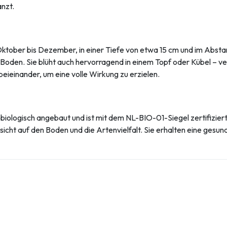
anzt.
Oktober bis Dezember, in einer Tiefe von etwa 15 cm und im Absta
m Boden. Sie blüht auch hervorragend in einem Topf oder Kübel – v
eieinander, um eine volle Wirkung zu erzielen.
biologisch angebaut und ist mit dem NL-BIO-01-Siegel zertifizier
cht auf den Boden und die Artenvielfalt. Sie erhalten eine gesund