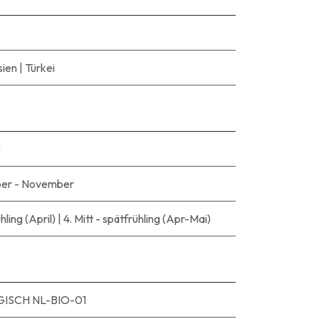
sien
|
Türkei
c
er - November
hling (April)
|
4. Mitt - spätfrühling (Apr-Mai)
ISCH NL-BIO-01