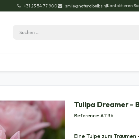
Kontaktieren Si
͏ +31 23 54 77 900
smile@naturalbulbs.nl
Bio-Zertifizierung
Kontakt
Garten Tipps
Tulipa Dreamer - 
Reference:
A1136
Eine Tulpe zum Träumen –