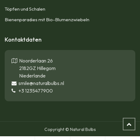
Töpfen und Schalen
Bienenparadies mit Bio-Blumenzwiebeln
Kontaktdaten
Noorderlaan 26
2182GZ Hillegom
Niederlande
smile@naturalbulbs.nl
+3
1235477900
Copyright © Natural Bulbs
Safran Krokus - Crocus Sativus - BIO