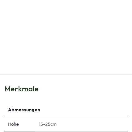
Natural Bulbs
Elfenkrokus Mix - BIO
€
7,25
Merkmale
Abmessungen
Höhe
15-25cm