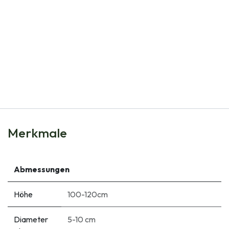
Natural Bulbs
Gladiolus Black Surprise - BIO
€
6,15
Merkmale
Abmessungen
Höhe
100-120cm
Diameter
5-10 cm