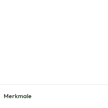
Natural Bulbs
Allium Neapolitanum - Zierlauch - BIO
€
5,15
Merkmale