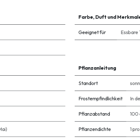
Farbe, Duft und Merkmal
Geeignet für
Essbare 
Pflanzanleitung
Standort
sonn
Frostempfindlichkeit
In d
Pflanzabstand
100
Mai)
Pflanzendichte
1 pr