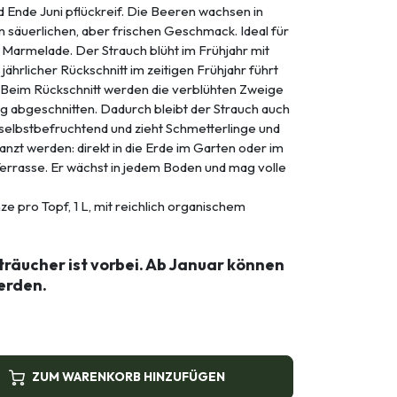
d Ende Juni pflückreif. Die Beeren wachsen in
 säuerlichen, aber frischen Geschmack. Ideal für
s Marmelade. Der Strauch blüht im Frühjahr mit
jährlicher Rückschnitt im zeitigen Frühjahr führt
Beim Rückschnitt werden die verblühten Zweige
ig abgeschnitten. Dadurch bleibt der Strauch auch
 selbstbefruchtend und zieht Schmetterlinge und
anzt werden: direkt in die Erde im Garten oder im
errasse. Er wächst in jedem Boden und mag volle
ze pro Topf, 1 L, mit reichlich organischem
träucher ist vorbei. Ab Januar können
werden.
ZUM WARENKORB HINZUFÜGEN