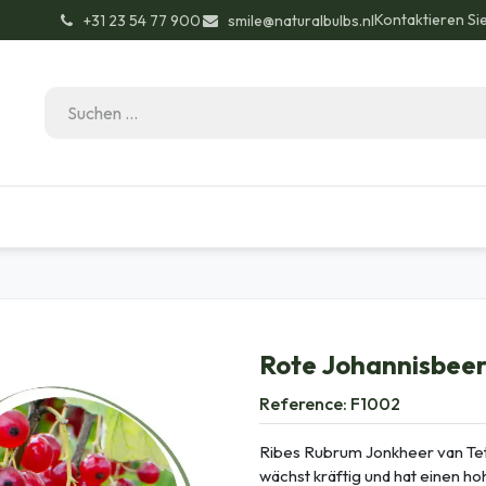
Kontaktieren Si
͏ +31 23 54 77 900
smile@naturalbulbs.nl
Bio-Zertifizierung
Kontakt
Garten Tipps
Rote Johannisbeer
Reference:
F1002
Ribes Rubrum Jonkheer van Tets
wächst kräftig und hat einen ho