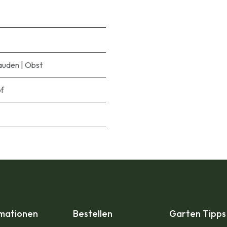
auden
|
Obst
pf
rmationen
Bestellen
Garten Tipps