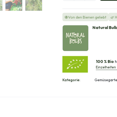
🐝Von den Bienen geliebt
🌿 
Natural Bul
100 % Bio
N
Einzelheiten
Kategorie:
Gemüsegarten