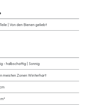
e
Teile
|
Von den Bienen geliebt
ig - halbschattig
|
Sonnig
en meisten Zonen Winterhart
 cm
o m²