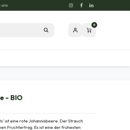
e uns
0
Blog
Unsere Leidenschaft zur Natur
e - BIO
' ist eine rote Johannisbeere. Der Strauch
hen Fruchtertrag. Es ist eine der frühesten