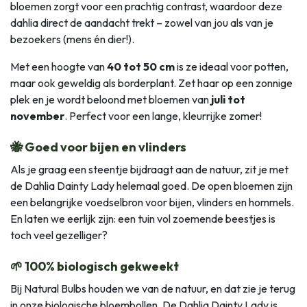
bloemen zorgt voor een prachtig contrast, waardoor deze
dahlia direct de aandacht trekt – zowel van jou als van je
bezoekers (mens én dier!).
Met een hoogte van
40 tot 50 cm
is ze ideaal voor potten,
maar ook geweldig als borderplant. Zet haar op een zonnige
plek en je wordt beloond met bloemen van
juli tot
november
. Perfect voor een lange, kleurrijke zomer!
🐝 Goed voor bijen en vlinders
Als je graag een steentje bijdraagt aan de natuur, zit je met
de Dahlia Dainty Lady helemaal goed. De open bloemen zijn
een belangrijke voedselbron voor bijen, vlinders en hommels.
En laten we eerlijk zijn: een tuin vol zoemende beestjes is
toch veel gezelliger?
🌱 100% biologisch gekweekt
Bij Natural Bulbs houden we van de natuur, en dat zie je terug
in onze biologische bloembollen. De Dahlia Dainty Lady is