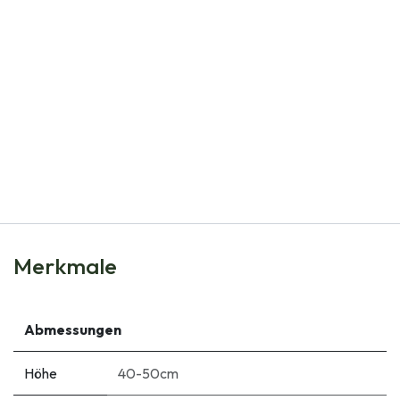
Natural Bulbs
Dahlia Little Swan -tm- - BIO
€
7,20
Merkmale
Abmessungen
Höhe
40-50cm