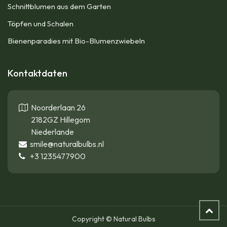
Schnittblumen aus dem Garten
Töpfen und Schalen
Bienenparadies mit Bio-Blumenzwiebeln
Kontaktdaten
Noorderlaan 26
2182GZ Hillegom
Niederlande
smile@naturalbulbs.nl
+3
1235477900
Copyright © Natural Bulbs
Salatmischung – Sprossen - BIO