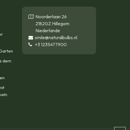
Noorderlaan 26
2182GZ Hillegom
Niederlande
hr
smile@naturalbulbs.nl
+3
1235477900
Garten
us dem
len
mit
beln