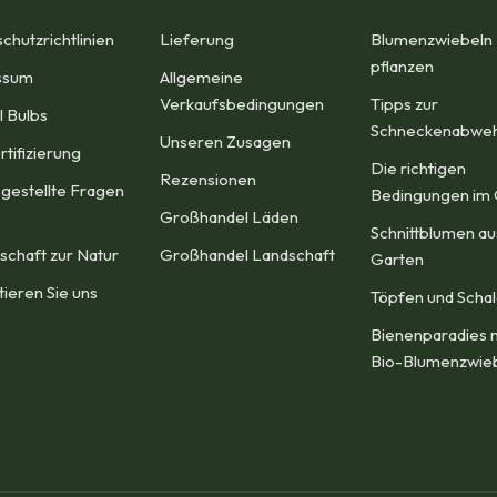
chutzrichtlinien
Lieferung
Blumenzwiebeln
pflanzen​
sum​
Allgemeine
Verkaufsbedingungen​
Tipps zur
l Bulbs
Schneckenabwe
Unseren Zusagen
rtifizierung
Die richtigen
Rezensionen
 gestellte Fragen
Bedingungen im 
Großhandel Läden
Schnittblumen a
schaft zur Natur
Großhandel Landschaft
Garten
tieren Sie uns
Töpfen und Scha
Bienenparadies 
Bio-Blumenzwie