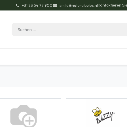
Kontaktieren Si
͏ +31 23 54 77 900
smile@naturalbulbs.nl
Bio-Zertifizierung
Kontakt
Garten Tipps