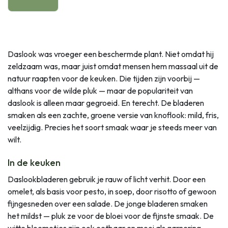
Daslook was vroeger een beschermde plant. Niet omdat hij
zeldzaam was, maar juist omdat mensen hem massaal uit de
natuur raapten voor de keuken. Die tijden zijn voorbij —
althans voor de wilde pluk — maar de populariteit van
daslook is alleen maar gegroeid. En terecht. De bladeren
smaken als een zachte, groene versie van knoflook: mild, fris,
veelzijdig. Precies het soort smaak waar je steeds meer van
wilt.
In de keuken
Daslookbladeren gebruik je rauw of licht verhit. Door een
omelet, als basis voor pesto, in soep, door risotto of gewoon
fijngesneden over een salade. De jonge bladeren smaken
het mildst — pluk ze voor de bloei voor de fijnste smaak. De
witte bloemetjes zijn ook eetbaar en mooi als garnering.