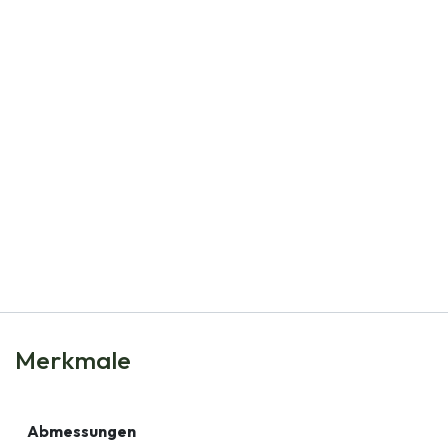
Natural Bulbs
Calamintha Nep Marvelette Blue - BIO
€
8,80
Merkmale
Abmessungen