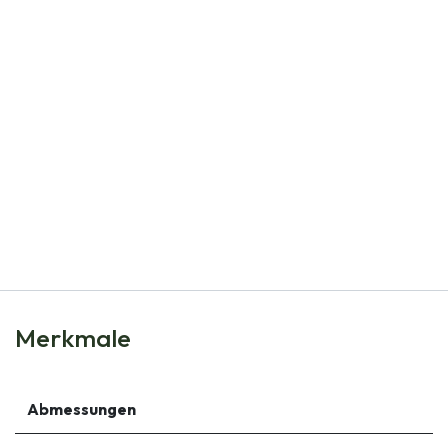
Natural Bulbs
Armeria Maritima - BIO
€
8,80
Merkmale
Abmessungen