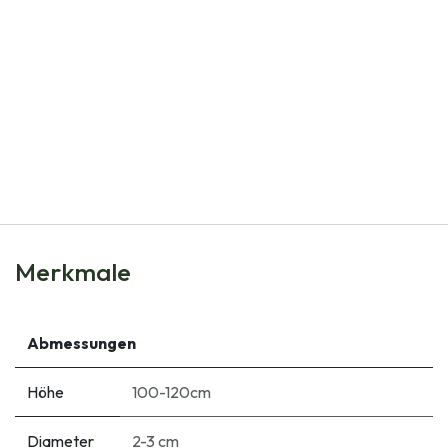
Natural Bulbs
Anemone hup. September Charm - BIO
€
9,30
Merkmale
Abmessungen
Höhe
100-120cm
Diameter
2-3 cm