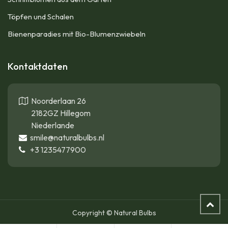
Töpfen und Schalen
Bienenparadies mit Bio-Blumenzwiebeln
Kontaktdaten
Noorderlaan 26
2182GZ Hillegom
Niederlande
smile@naturalbulbs.nl
+3
1235477900
Copyright © Natural Bulbs
Anemone hyb. Honorine Jobert P9 - BIO