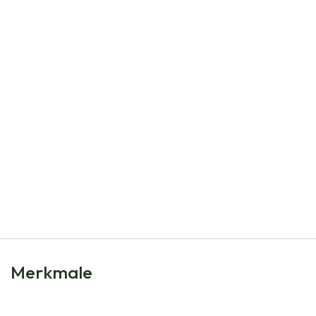
Natural Bulbs
Anemone hup. September Charm - BIO
€
9,30
Merkmale