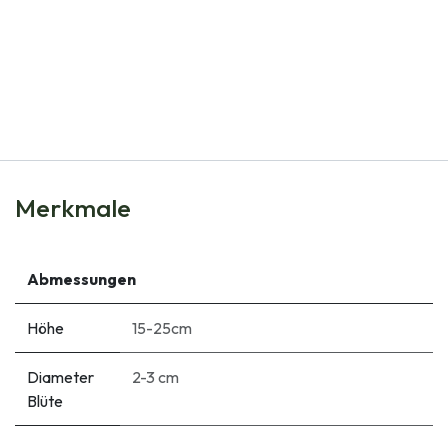
Natural Bulbs
Hyacinthus Delft Blue - BIO
€
7,80
Merkmale
Abmessungen
Höhe
15-25cm
Diameter
2-3 cm
Blüte