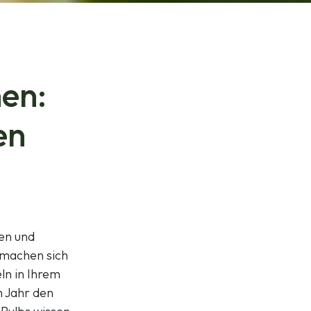
en:
en
nen und
 machen sich
ln in Ihrem
m Jahr den