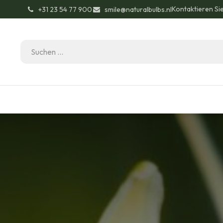
Kontaktieren Si
͏ +31 23 54 77 900
smile@naturalbulbs.nl
Bio-Zertifizierung
Kontakt
Garten Tipps