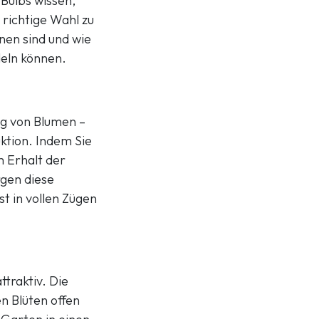
 Bulbs wissen,
 richtige Wahl zu
nen sind und wie
deln können.
ng von Blumen –
ktion. Indem Sie
m Erhalt der
gen diese
t in vollen Zügen
traktiv. Die
n Blüten offen