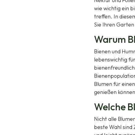
Nektar und Polle
wie wichtig ein b
treffen. In diese
Sie Ihren Garten
Warum Bl
Bienen und Humme
lebenswichtig fü
bienenfreundlich
Bienenpopulation
Blumen für einen
genießen können
Welche B
Nicht alle Blume
beste Wahl sind Z