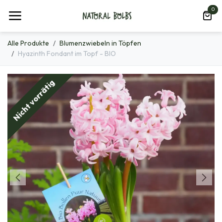
Zum Inhalt springen
0
Alle Produkte
Blumenzwiebeln in Töpfen
Hyazinth Fondant im Topf - BIO
Nicht vorrätig