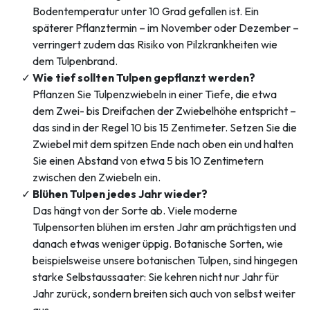
Bodentemperatur unter 10 Grad gefallen ist. Ein
späterer Pflanztermin – im November oder Dezember –
verringert zudem das Risiko von Pilzkrankheiten wie
dem Tulpenbrand.
Wie tief sollten Tulpen gepflanzt werden?
Pflanzen Sie Tulpenzwiebeln in einer Tiefe, die etwa
dem Zwei- bis Dreifachen der Zwiebelhöhe entspricht –
das sind in der Regel 10 bis 15 Zentimeter. Setzen Sie die
Zwiebel mit dem spitzen Ende nach oben ein und halten
Sie einen Abstand von etwa 5 bis 10 Zentimetern
zwischen den Zwiebeln ein.
Blühen Tulpen jedes Jahr wieder?
Das hängt von der Sorte ab. Viele moderne
Tulpensorten blühen im ersten Jahr am prächtigsten und
danach etwas weniger üppig. Botanische Sorten, wie
beispielsweise unsere botanischen Tulpen, sind hingegen
starke Selbstaussaater: Sie kehren nicht nur Jahr für
Jahr zurück, sondern breiten sich auch von selbst weiter
aus.