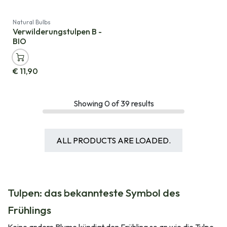
Natural Bulbs
Verwilderungstulpen B -
BIO
€
11,90
Showing
0
of
39
results
ALL PRODUCTS ARE LOADED.
Tulpen: das bekannteste Symbol des
Frühlings
Keine andere Blume kündigt den Frühling so an wie die Tulpe.