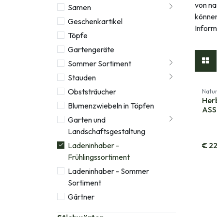
von na
Samen
können
Geschenkartikel
Inform
Töpfe
Gartengeräte
Sommer Sortiment
Stauden
Obststräucher
Natur
Her
Blumenzwiebeln in Töpfen
ASS
Garten und
Landschaftsgestaltung
Ladeninhaber -
€
22
Frühlingssortiment
Ladeninhaber - Sommer
Sortiment
Gärtner