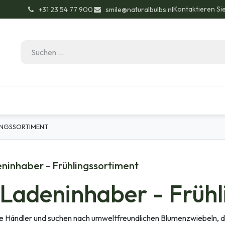
Kontaktieren Si
͏ +31 23 54 77 900
smile@naturalbulbs.nl
Bio-Zertifizierung
Kontakt
Garten Tipps
INGSSORTIMENT
ninhaber - Frühlingssortiment
Ladeninhaber - Frühl
ie Händler und suchen nach umweltfreundlichen Blumenzwiebeln, d