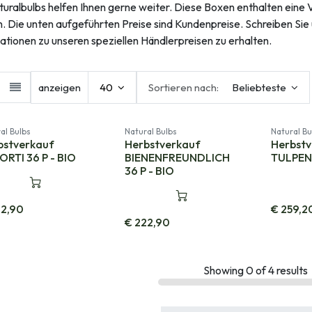
turalbulbs helfen Ihnen gerne weiter. Diese Boxen enthalten eine Vi
. Die unten aufgeführten Preise sind Kundenpreise. Schreiben Sie 
ationen zu unseren speziellen Händlerpreisen zu erhalten.
anzeigen
40
Sortieren nach:
Beliebteste
al Bulbs
Natural Bulbs
Natural Bu
bstverkauf
Herbstverkauf
Herbst
ORTI 36 P - BIO
BIENENFREUNDLICH
TULPEN 
36 P - BIO
2,90
€
259,2
€
222,90
Showing
0
of
4
results