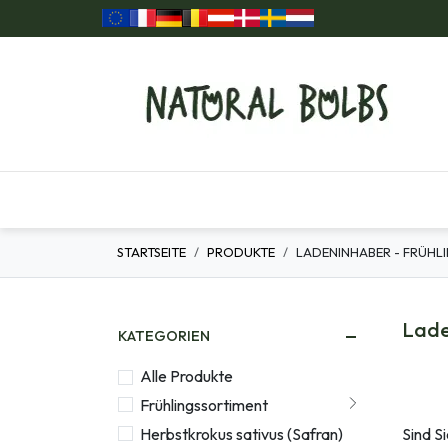
Zum Inhalt springen
Home
Unsere Produkte
Geschenkartikel
STARTSEITE
PRODUKTE
LADENINHABER - FRÜHL
Lade
KATEGORIEN
Alle Produkte
Frühlingssortiment
Herbstkrokus sativus (Safran)
Sind S